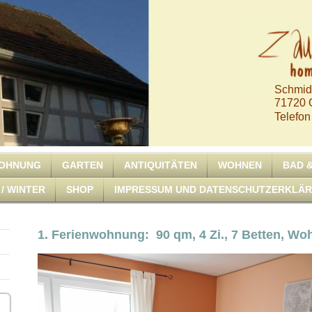
Schmid
71720 O
Telefon
WOHNUNG
GARTEN
ANTIQUITÄTEN
WOHNEN
BAD 
/ WINTER
SHOP
IMPRESSUM UND DATENSCHUTZERKLÄ
1. Ferienwohnung: 90 qm, 4 Zi., 7 Betten, W