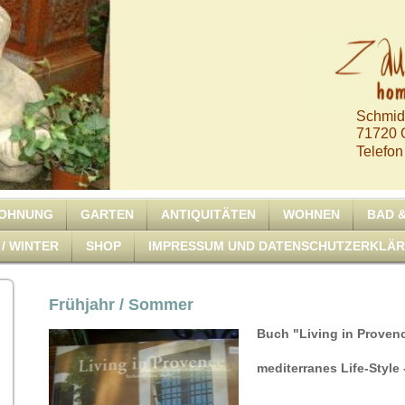
Schmid
71720 O
Telefon
WOHNUNG
GARTEN
ANTIQUITÄTEN
WOHNEN
BAD 
/ WINTER
SHOP
IMPRESSUM UND DATENSCHUTZERKLÄ
Frühjahr / Sommer
Buch "Living in Proven
mediterranes Life-Style