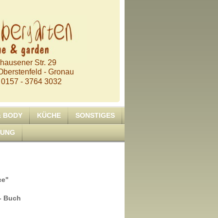
hausener Str. 29
berstenfeld - Gronau
 0157 - 3764 3032
& BODY
KÜCHE
SONSTIGES
RUNG
ce"
 - Buch