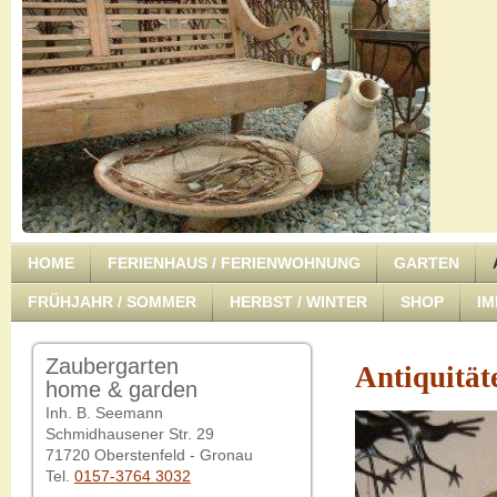
HOME
FERIENHAUS / FERIENWOHNUNG
GARTEN
FRÜHJAHR / SOMMER
HERBST / WINTER
SHOP
I
Zaubergarten
Antiquität
home & garden
Inh. B. Seemann
Schmidhausener Str. 29
71720 Oberstenfeld - Gronau
Tel.
0157-3764 3032