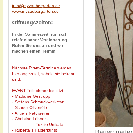
info@myzaubergarten.de
www.myzaubergarten.de
Öffnungszeiten:
In der Sommerzeit nur nach
telefonischer Vereinbarung
Rufen Sie uns an und wir
machen einen Termin.
Nächste Event-Termine werden
hier angezeigt, sobald sie bekannt
sind:
EVENT-Teilnehmer bis jetzt:
- Madame Gestrüpp
- Stefans Schmuckwerkstatt
- Scheer Olivenöle
- Antje´s Naturseifen
- Christine Löbner -
Textile Unikate
- Ruperta´s Papierkunst
Bauerngarten.